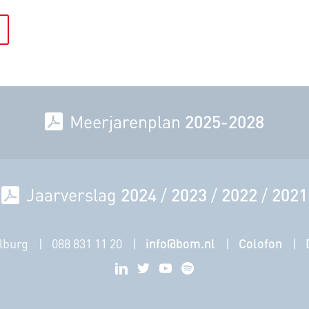
rint deze pagina
Meerjarenplan
2025-2028
Jaarverslag
2024
/
2023
/
2022
/
2021
lburg
088 831 11 20
info@bom.nl
Colofon