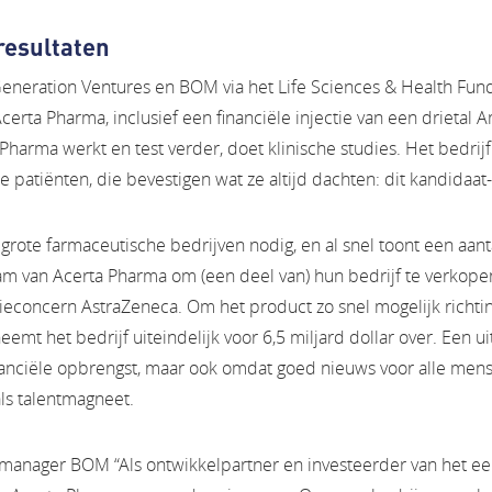
resultaten
eneration Ventures en BOM via het Life Sciences & Health Fund 
erta Pharma, inclusief een financiële injectie van een drietal 
Pharma werkt en test verder, doet klinische studies. Het bedrij
te patiënten, die bevestigen wat ze altijd dachten: dit kandidaat
grote farmaceutische bedrijven nodig, en al snel toont een aant
eam van Acerta Pharma om (een deel van) hun bedrijf te verkope
econcern AstraZeneca. Om het product zo snel mogelijk richting
eemt het bedrijf uiteindelijk voor 6,5 miljard dollar over. Een u
nanciële opbrengst, maar ook omdat goed nieuws voor alle mens
ls talentmagneet.
anager BOM “Als ontwikkelpartner en investeerder van het eers