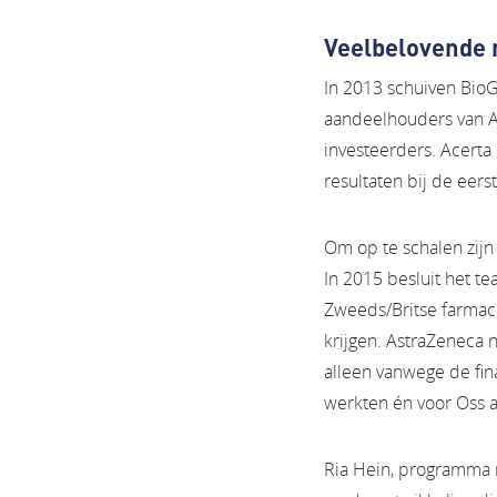
Veelbelovende 
In 2013 schuiven BioG
aandeelhouders van Ac
investeerders. Acerta 
resultaten bij de eers
Om op te schalen zijn 
In 2015 besluit het t
Zweeds/Britse farmaci
krijgen. AstraZeneca n
alleen vanwege de fi
werkten én voor Oss a
Ria Hein, programma m