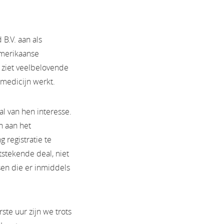
B.V. aan als
Amerikaanse
f ziet veelbelovende
-medicijn werkt.
al van hen interesse.
n aan het
 registratie te
itstekende deal, niet
en die er inmiddels
te uur zijn we trots