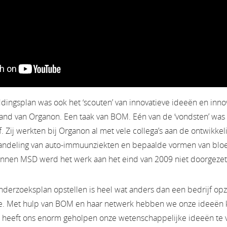
dingsplan was ook het ‘scouten’ van innovatieve ideeën en in
and van Organon. Een taak van BOM. Eén van de ‘vondsten’ was 
. Zij werkten bij Organon al met vele collega’s aan de ontwikke
andeling van auto-immuunziekten en bepaalde vormen van blo
innen MSD werd het werk aan het eind van 2009 niet doorgezet
onderzoeksplan opstellen is heel wat anders dan een bedrijf opz
e. Met hulp van BOM en haar netwerk hebben we onze ideeën
 heeft ons enorm geholpen onze wetenschappelijke ideeën te v