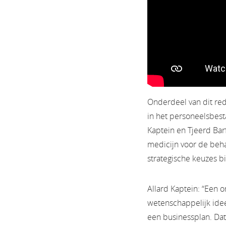
Onderdeel van dit red
in het personeelsbest
Kaptein en Tjeerd Barf
medicijn voor de beh
strategische keuzes b
Allard Kaptein: “Een 
wetenschappelijk ide
een businessplan. Dat