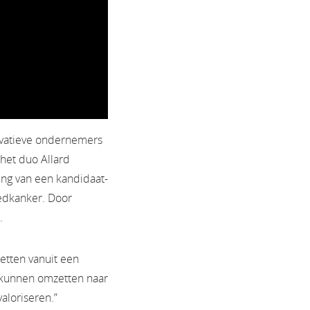
novatieve ondernemers
het duo Allard
ling van een kandidaat-
edkanker. Door
.
etten vanuit een
 kunnen omzetten naar
aloriseren.”