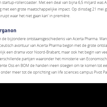
 startup-rollercoaster. Met een deal van bijna 6,5 miljard was A
ng met een grote maatschappelijke impact. Op dinsdag 21 mei g
ruipt waar het niet gaan kan' in première.
Organon
 in de bijzondere ontstaansgeschiedenis van Acerta Pharma. Want
ceutisch avontuur van Acerta Pharma begon met de grote ontsl
lijk een drama voor Noord-Brabant, maar ook het begin van ve
rschillende partijen waaronder het ministerie van Economisch
nte Oss en BOM de handen ineen sloegen om te komen tot ee
t onder meer tot de oprichting van life sciences campus Pivot Pa