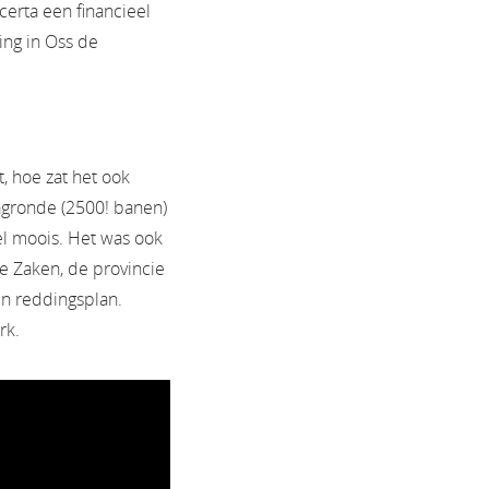
certa een financieel
ing in Oss de
, hoe zat het ook
agronde (2500! banen)
el moois. Het was ook
e Zaken, de provincie
n reddingsplan.
rk.