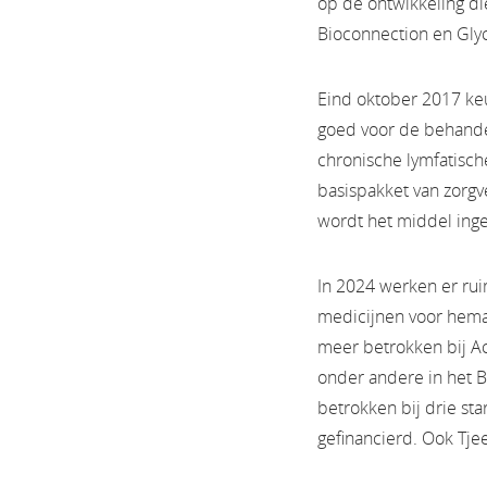
op de ontwikkeling di
Bioconnection en Glyc
Eind oktober 2017 ke
goed voor de behande
chronische lymfatisch
basispakket van zorgv
wordt het middel ing
In 2024 werken er ru
medicijnen voor hemat
meer betrokken bij A
onder andere in het B
betrokken bij drie st
gefinancierd. Ook Tje