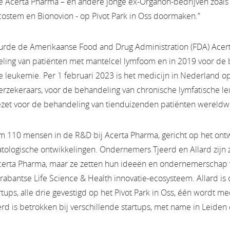
e Acerta Pharma – en andere jonge ex-Organon-bedrijven zoals 
ostem en Bionovion - op Pivot Park in Oss doormaken.”
urde de Amerikaanse Food and Drug Administration (FDA) Acer
ling van patiënten met mantelcel lymfoom en in 2019 voor de 
e leukemie. Per 1 februari 2023 is het medicijn in Nederland 
erzekeraars, voor de behandeling van chronische lymfatische l
ezet voor de behandeling van tienduizenden patiënten wereldwi
im 110 mensen in de R&D bij Acerta Pharma, gericht op het ont
ologische ontwikkelingen. Ondernemers Tjeerd en Allard zijn z
certa Pharma, maar ze zetten hun ideeën en ondernemerschap wé
rabantse Life Science & Health innovatie-ecosysteem. Allard is
artups, alle drie gevestigd op het Pivot Park in Oss, één wordt
erd is betrokken bij verschillende startups, met name in Leiden