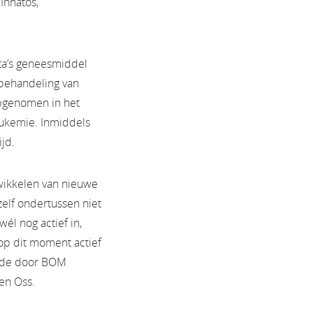
Innatos,
ta’s geneesmiddel
behandeling van
opgenomen in het
eukemie. Inmiddels
jd.
wikkelen van nieuwe
elf ondertussen niet
l nog actief in,
 op dit moment actief
 mede door BOM
 en Oss.