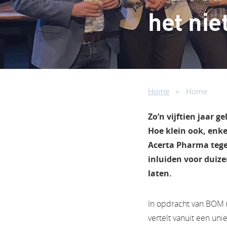
het nie
Home
Home
Zo’n vijftien jaar g
Hoe klein ook, enke
Acerta Pharma tege
inluiden voor duiz
laten.
In opdracht van BOM (
vertelt vanuit een un