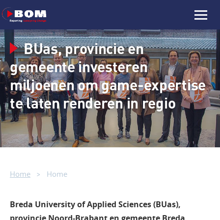
BUas, provincie en
gemeente investeren
miljoenen om game-expertise
te laten renderen in regio
Home
Home
Breda University of Applied Sciences (BUas),
provincie Noord-Brabant en gemeente Breda