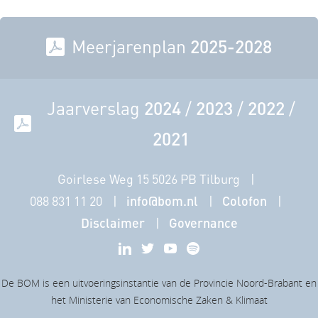
Meerjarenplan
2025-2028
Jaarverslag
2024
/
2023
/
2022
/
2021
Goirlese Weg 15 5026 PB Tilburg
088 831 11 20
info@bom.nl
Colofon
Disclaimer
Governance
De BOM is een uitvoeringsinstantie van de Provincie Noord-Brabant en
het Ministerie van Economische Zaken & Klimaat