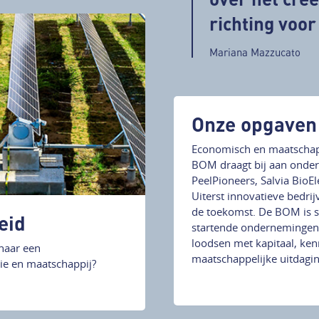
richting voo
Mariana Mazzucato
Onze opgaven
Economisch en maatschapp
BOM draagt bij aan onder
PeelPioneers, Salvia BioE
Uiterst innovatieve bedri
de toekomst. De BOM is s
eid
startende ondernemingen d
loodsen met kapitaal, ken
naar een
maatschappelijke uitdagi
e en maatschappij?