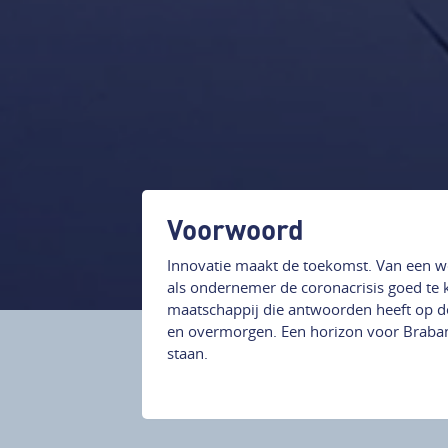
Voorwoord
Innovatie maakt de toekomst. Van een 
als ondernemer de coronacrisis goed te
maatschappij die antwoorden heeft op 
en overmorgen. Een horizon voor Brabant
staan.