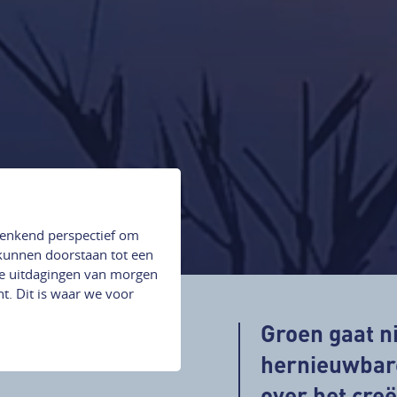
wenkend perspectief om
 kunnen doorstaan tot een
de uitdagingen van morgen
. Dit is waar we voor
Groen gaat ni
hernieuwbare
over het cre