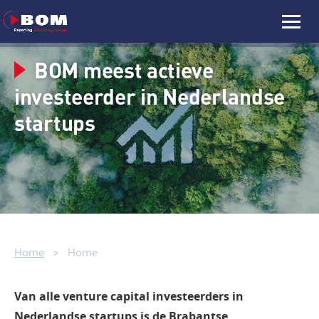
BOM meest actieve
investeerder in Nederlandse
startups
Home
Home
Van alle venture capital investeerders in
Nederlandse startups is de Brabantse