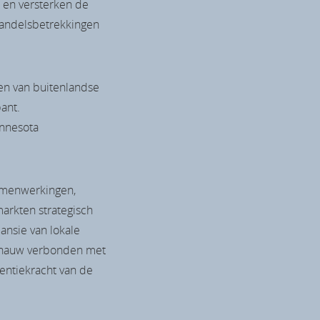
, en versterken de
handelsbetrekkingen
en van buitenlandse
ant.
innesota
samenwerkingen,
arkten strategisch
ansie van lokale
is nauw verbonden met
rentiekracht van de