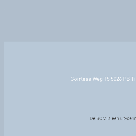
Goirlese Weg 15 5026 PB Ti
De BOM is een uitvoerin