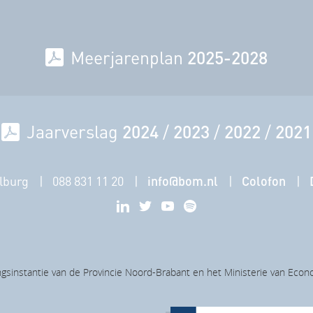
Meerjarenplan
2025-2028
Jaarverslag
2024
/
2023
/
2022
/
2021
lburg
088 831 11 20
info@bom.nl
Colofon
gsinstantie van de Provincie Noord-Brabant en het Ministerie van Eco