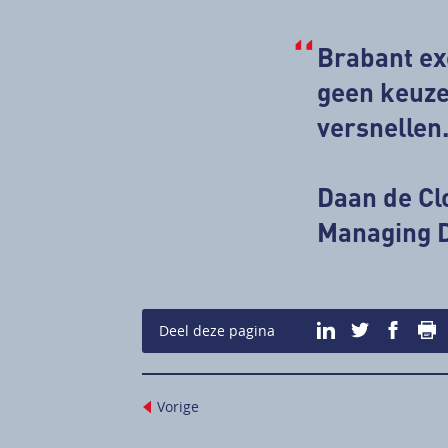
Brabant exc
geen keuze
versnellen
Daan de C
Managing D
P
Deel deze pagina
Vorige