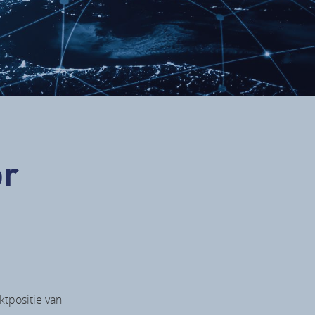
or
ktpositie van