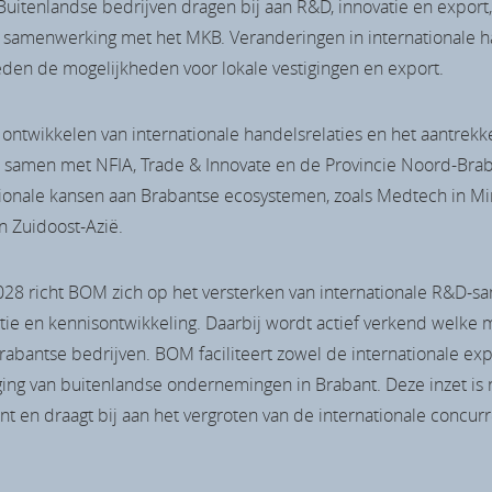
Buitenlandse bedrijven dragen bij aan R&D, innovatie en export
 samenwerking met het MKB. Veranderingen in internationale 
den de mogelijkheden voor lokale vestigingen en export.
ntwikkelen van internationale handelsrelaties en het aantrekk
 samen met NFIA, Trade & Innovate en de Provincie Noord-Brab
ionale kansen aan Brabantse ecosystemen, zoals Medtech in M
n Zuidoost-Azië.
028 richt BOM zich op het versterken van internationale R&D-
e en kennisontwikkeling. Daarbij wordt actief verkend welke m
Brabantse bedrijven. BOM faciliteert zowel de internationale exp
iging van buitenlandse ondernemingen in Brabant. Deze inzet 
t en draagt bij aan het vergroten van de internationale concur