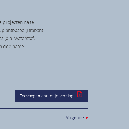
 projecten na te
 plantbased (Brabant:
s (o.a. Waterstof,
 en deelname
Toevoegen aan mijn verslag
Volgende