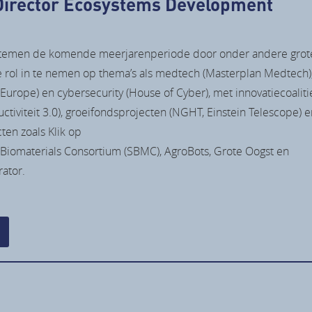
irector Ecosystems Development
temen de komende meerjarenperiode door onder andere grote
 rol in te nemen op thema’s als medtech (Masterplan Medtech),
Europe) en cybersecurity (House of Cyber), met innovatiecoalitie
ctiviteit 3.0), groeifondsprojecten (NGHT, Einstein Telescope)
ten zoals Klik op
Biomaterials Consortium (SBMC), AgroBots, Grote Oogst en
rator.
rint deze pagina