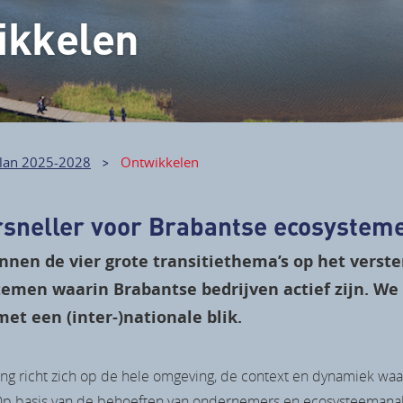
ikkelen
lan 2025-2028
Ontwikkelen
rsneller voor Brabantse ecosystem
innen de vier grote transitiethema’s op het verst
emen waarin Brabantse bedrijven actief zijn. W
et een (inter-)nationale blik.
g richt zich op de hele omgeving, de context en dynamiek waar
Op basis van de behoeften van ondernemers en ecosysteemanal