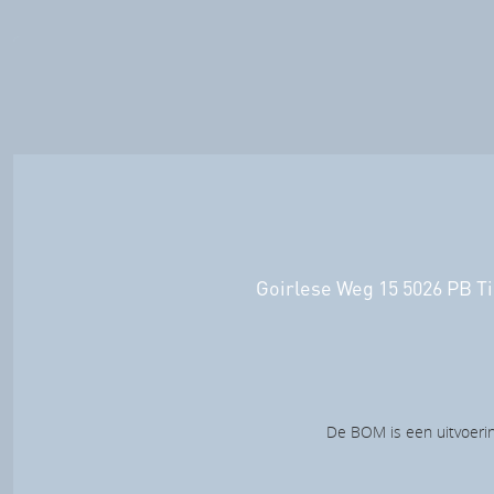
Goirlese Weg 15 5026 PB Ti
De BOM is een uitvoerin