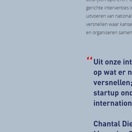
gerichte interventies
uitvoeren van nationa
versnellen waar kanse
en organiseren samen
Uit onze i
op wat er 
versnellen;
startup ond
internatio
Chantal Die