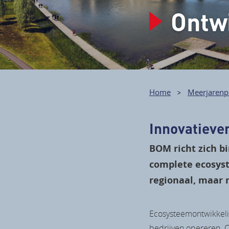
Ontw
Home
Meerjarenp
Innovatieve
BOM richt zich b
complete ecosyst
regionaal, maar m
Ecosysteemontwikkelin
bedrijven opereren. 