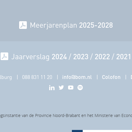
Meerjarenplan
2025-2028
Jaarverslag
2024
/
2023
/
2022
/
2021
lburg
088 831 11 20
info@bom.nl
Colofon
gsinstantie van de Provincie Noord-Brabant en het Ministerie van Eco