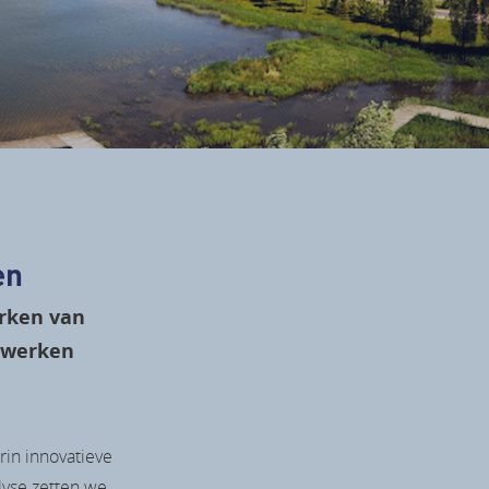
en
erken van
e werken
in innovatieve
yse zetten we