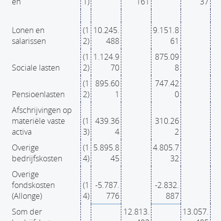
en
1)
161
37
Lonen en
(1
10.245.
9.151.8
salarissen
2)
488
61
(1
1.124.9
875.09
Sociale lasten
2)
70
8
(1
895.60
747.42
Pensioenlasten
2)
1
0
Afschrijvingen op
materiële vaste
(1
439.36
310.26
activa
3)
4
2
Overige
(1
5.895.8
4.805.7
bedrijfskosten
4)
45
32
Overige
fondskosten
(1
-5.787.
-2.832.
(Allonge)
4)
776
887
Som der
12.813.
13.057.