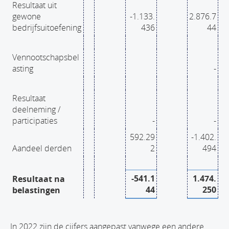
Resultaat uit
gewone
-1.133.
2.876.7
bedrijfsuitoefening
436
44
Vennootschapsbel
asting
-
Resultaat
deelneming /
participaties
-
-
592.29
-1.402.
Aandeel derden
2
494
-541.1
1.474.
Resultaat na
44
250
belastingen
In 2022 zijn de cijfers aangepast vanwege een andere