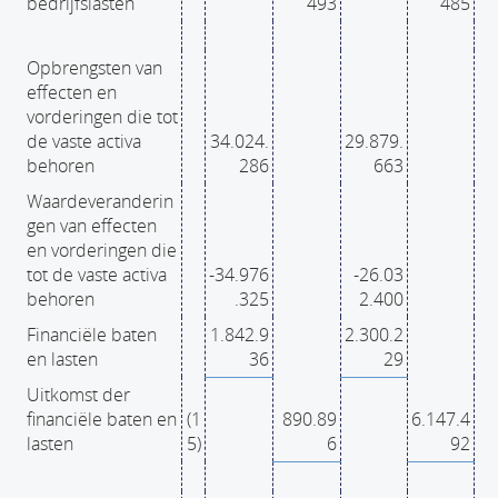
bedrijfslasten
493
485
Opbrengsten van
effecten en
vorderingen die tot
de vaste activa
34.024.
29.879.
behoren
286
663
Waardeveranderin
gen van effecten
en vorderingen die
tot de vaste activa
-34.976
-26.03
behoren
.325
2.400
Financiële baten
1.842.9
2.300.2
en lasten
36
29
Uitkomst der
financiële baten en
(1
890.89
6.147.4
lasten
5)
6
92