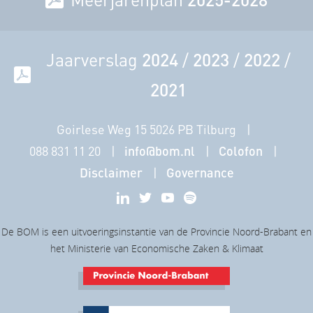
van Protix, in Bergen op Zoom, kweekt Protix zwarte
soldaatvliegen. Dit insect zet etensresten razendsnel
om in eiwitten en vetten.
Jaarverslag
2024
/
2023
/
2022
/
2021
Brabant heeft een uitstekend
ondernemersklimaat, zeker
Goirlese Weg 15 5026 PB Tilburg
voor Agrofood. Er is veel
088 831 11 20
info@bom.nl
Colofon
technische knowhow,
Disclaimer
Governance
bedrijven helpen elkaar en de
aansluiting op
De BOM is een uitvoeringsinstantie van de Provincie Noord-Brabant en
kennisinstituten is goed.
het Ministerie van Economische Zaken & Klimaat
Protix kan hier goed
doorpakken.