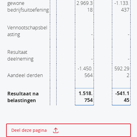
gewone
2.969.3
-1.133.
bedrijfsuitoefening
18
437
Vennootschapsbel
asting
-
-
Resultaat
deelneming
-
-
-1.450.
592.29
Aandeel derden
564
2
1.518.
-541.1
Resultaat na
754
45
belastingen
Print deze pagina
Deel deze pagina