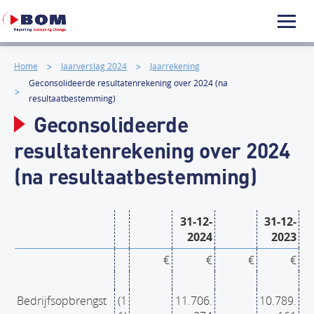
Home
Jaarverslag 2024
Jaarrekening
Geconsolideerde resultatenrekening over 2024 (na
resultaatbestemming)
Geconsolideerde
resultatenrekening over 2024
(na resultaatbestemming)
31-12-
31-12-
2024
2023
€
€
€
€
Bedrijfsopbrengst
(1
11.706.
10.789.