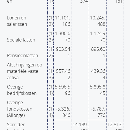
en
1)
374
161
Lonen en
(1
11.101.
10.245.
salarissen
2)
186
488
(1
1.306.6
1.124.9
Sociale lasten
2)
70
70
(1
903.54
895.60
Pensioenlasten
2)
1
1
Afschrijvingen op
materiële vaste
(1
557.46
439.36
activa
3)
2
4
Overige
(1
5.596.5
5.895.8
bedrijfskosten
4)
96
45
Overige
fondskosten
(1
-5.326.
-5.787.
(Allonge)
4)
046
776
Som der
14.139.
12.813.