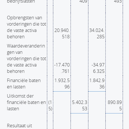
bedrijfslasten
409
493
Opbrengsten van
vorderingen die tot
de vaste activa
20.940.
34.024.
behoren
518
285
Waardeveranderin
gen van
vorderingen die tot
de vaste activa
-17.470
-34.97
behoren
.761
6.325
Financiële baten
1.932.5
1.842.9
en lasten
96
36
Uitkomst der
financiële baten en
(1
5.402.3
890.89
lasten
5)
53
5
Resultaat uit