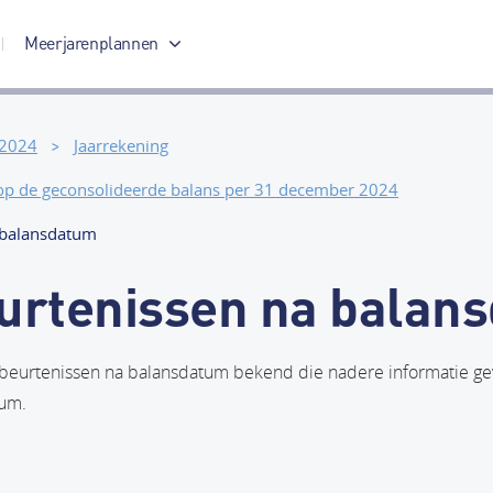
Meerjarenplannen
Meerjarenplan 2017-2020
 2024
Jaarrekening
 op de geconsolideerde balans per 31 december 2024
 balansdatum
urtenissen na balan
gebeurtenissen na balansdatum bekend die nadere informatie gev
tum.
agina