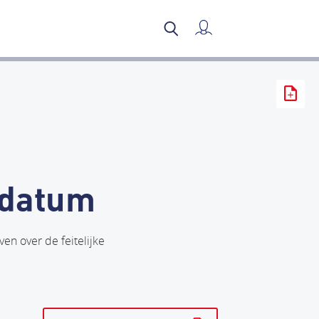
Mijn verslag
sdatum
en over de feitelijke