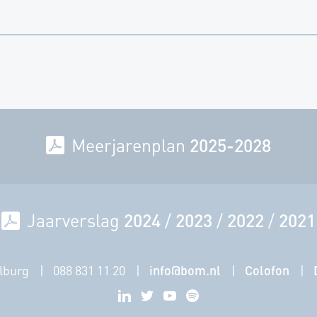
Meerjarenplan
2025-2028
Jaarverslag
2024
/
2023
/
2022
/
2021
lburg
088 831 11 20
info@bom.nl
Colofon