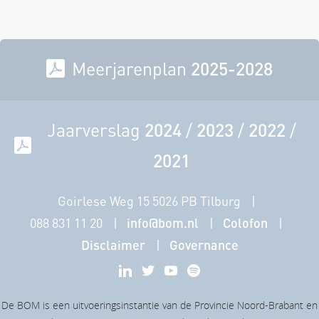
Meerjarenplan
2025-2028
Jaarverslag
2024
/
2023
/
2022
/
2021
Goirlese Weg 15 5026 PB Tilburg
088 831 11 20
info@bom.nl
Colofon
Disclaimer
Governance
De BOM is een uitvoeringsinstantie van de Provincie Noord-Brabant en