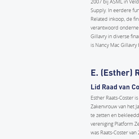
2007 bij ASML in Veld
Supply. In eerdere fu
Related inkoop, de fi
verantwoord ondernem
Gillavry in diverse f
is Nancy Mac Gillavry
E. (Esther) 
Lid Raad van C
Esther Raats-Coster i
Zakenvrouw van het Ja
te zetten en bekleedd
vereniging Platform Z
was Raats-Coster van 2