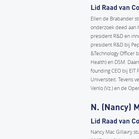
Lid Raad van C
Ellen de Brabander s
onderzoek deed aan he
president R&D en inno
president R&D bij Pep
&Technology Officer b
Health) en DSM. Daarn
founding CEO bij EIT 
Universiteit. Tevens v
Venlo (Vz.) en de Open
N. (Nancy) M
Lid Raad van C
Nancy Mac Gillavry st