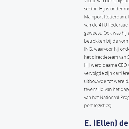
Victor van der Chijs b
sector. Hij is onder m
Mainport Rotterdam. Da
van de 4TU Federatie 
geweest. Ook was hij 
betrokken bij de vormi
ING, waarvoor hij onde
het directieteam van 
Hij werd daarna CEO v
vervolgde zijn carrièr
uitbouwde tot werelds
tevens lid van het da
van het Nationaal Pro
port logistics).
E. (Ellen) d