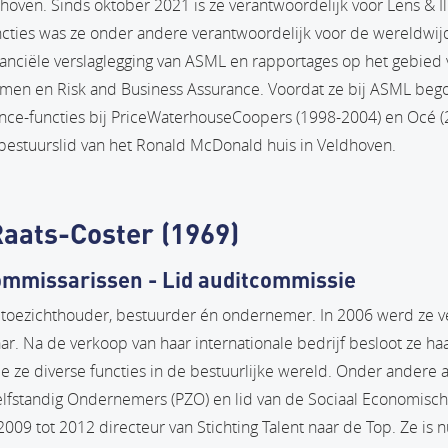
hoven. Sinds oktober 2021 is ze verantwoordelijk voor Lens & I
ncties was ze onder andere verantwoordelijk voor de wereldwi
nanciële verslaglegging van ASML en rapportages op het gebied
en en Risk and Business Assurance. Voordat ze bij ASML beg
inance-functies bij PriceWaterhouseCoopers (1998-2004) en Océ 
 bestuurslid van het Ronald McDonald huis in Veldhoven.
Raats-Coster (1969)
ommissarissen - Lid auditcommissie
s toezichthouder, bestuurder én ondernemer. In 2006 werd ze v
ar. Na de verkoop van haar internationale bedrijf besloot ze haa
e ze diverse functies in de bestuurlijke wereld. Onder andere al
elfstandig Ondernemers (PZO) en lid van de Sociaal Economisch
009 tot 2012 directeur van Stichting Talent naar de Top. Ze is 