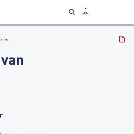
Mijn verslag
ssen
 van
r