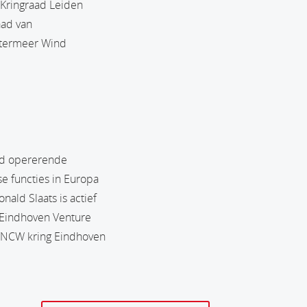
 Kringraad Leiden
aad van
stermeer Wind
jd opererende
rse functies in Europa
ald Slaats is actief
n Eindhoven Venture
NO/NCW kring Eindhoven