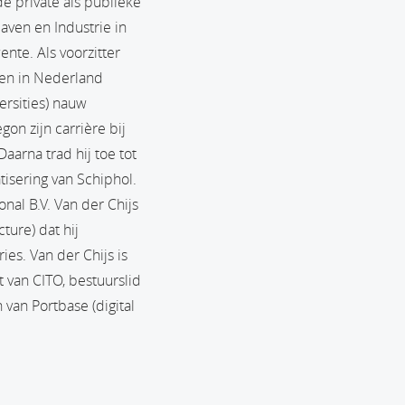
de private als publieke
aven en Industrie in
nte. Als voorzitter
ten in Nederland
ersities) nauw
on zijn carrière bij
aarna trad hij toe tot
isering van Schiphol.
nal B.V. Van der Chijs
ture) dat hij
es. Van der Chijs is
 van CITO, bestuurslid
van Portbase (digital