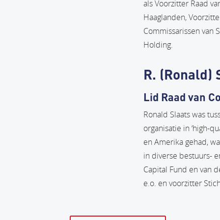
als Voorzitter Raad 
Haaglanden, Voorzitte
Commissarissen van 
Holding.
R. (Ronald) 
Lid Raad van C
Ronald Slaats was tu
organisatie in ‘high-q
en Amerika gehad, waa
in diverse bestuurs- 
Capital Fund en van d
e.o. en voorzitter St
Print deze p