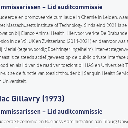
ommissarissen – Lid auditcommissie
tudeerde en promoveerde cum laude in Chemie in Leiden, waar
t Massachusetts Institute of Technology. Sinds eind 2021 is ze 
vation bij Elanco Animal Health. Hiervoor werkte De Brabander 
sico in de VS, UK en Zwitserland (2014-2021) en daarvoor was 
ij Merial (tegenwoordig Boehringer Ingelheim), Intervet (tegen
aast is ze steeds actief geweest op de public private interface
Food en als lid van de raad van toezicht bij HAS en Universitei
ervult ze de functie van toezichthouder bij Sanquin Health Servi
 Universiteit.
ac Gillavry (1973)
ommissarissen – Lid auditcommissie
udeerde Economie en Business Administration aan Tilburg Unive