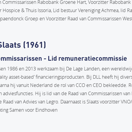
van Commissarissen Rabobank Groene Hart, Voorzitter Rabobank
r Hospice & Thuis Issoria, Lid bestuur Vereniging Achmea, lid R
Spaendonck Groep en Voorzitter Raad van Commissarissen We
Slaats (1961)
ommissarissen - Lid remuneratiecommissie
ssen 1986 en 2013 werkzaam bij De Lage Landen, een wereldwi
uality asset-based’ financieringsproducten. Bij DLL heeft hij dive
rna hij vanuit Nederland de rol van CCO en CEO bekleedde. Ron
en adviesfuncties. Hij is lid van de Raad van Commissarissen va
e Raad van Advies van Legro. Daarnaast is Slaats voorzitter V
ichting Samen voor Eindhoven
agina