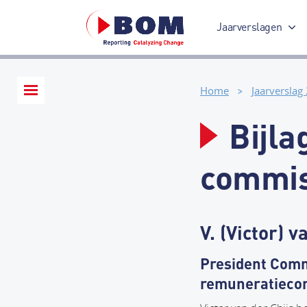
Jaarverslagen
Jaarverslag 2017
Home
Jaarverslag
Bijla
commis
V. (Victor) v
President Comm
remuneratieco