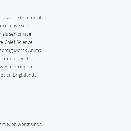
na ze postdoctoraal
executive vice
als senior vice
ze Chief Science
woordig Merck Animal
 onder meer als
t Twente en Open
ces en Brightlands
rsity en werkt sinds