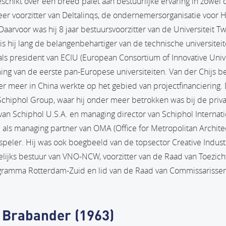
eschikt over een breed palet aan bestuurlijke ervaring in zowel 
eer voorzitter van Deltalinqs, de ondernemersorganisatie voor H
arvoor was hij 8 jaar bestuursvoorzitter van de Universiteit Twe
is hij lang de belangenbehartiger van de technische universitei
als president van ECIU (European Consortium of Innovative Univ
ng van de eerste pan-Europese universiteiten. Van der Chijs beg
r meer in China werkte op het gebied van projectfinanciering. D
Schiphol Group, waar hij onder meer betrokken was bij de privat
an Schiphol U.S.A. en managing director van Schiphol Internatio
e als managing partner van OMA (Office for Metropolitan Architec
peler. Hij was ook boegbeeld van de topsector Creative Industri
gelijks bestuur van VNO-NCW, voorzitter van de Raad van Toezicht
gramma Rotterdam-Zuid en lid van de Raad van Commissarissen 
e Brabander (1963)