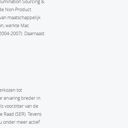
llumination Sourcing &
jde Non-Product
 van maatschappelijk
on, werkte Mac
(2004-2007). Daarnaast
erkozen tot
r ervaring breder in
s voorzitter van de
e Raad (SER). Tevens
nu onder meer actief