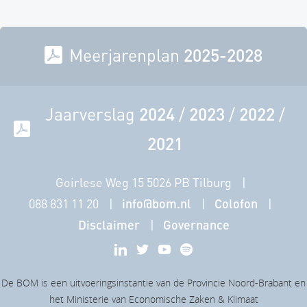
Meerjarenplan
2025-2028
Jaarverslag
2024
/
2023
/
2022
/
2021
Goirlese Weg 15 5026 PB Tilburg
088 831 11 20
info@bom.nl
Colofon
Disclaimer
Governance
De BOM is een uitvoeringsinstantie van de Provincie Noord-Brabant en
het Ministerie van Economische Zaken & Klimaat