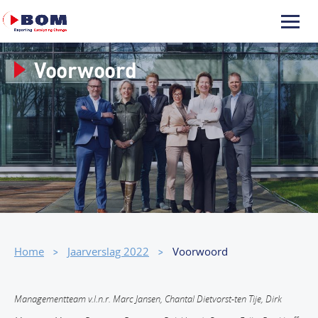
Voorwoord
Home
Jaarverslag 2022
Voorwoord
Managementteam v.l.n.r. Marc Jansen, Chantal Dietvorst-ten Tije, Dirk