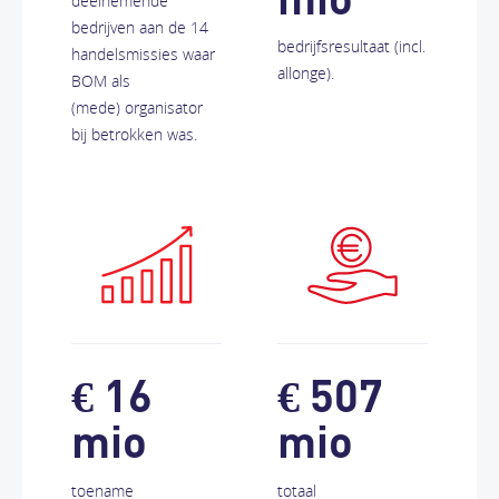
deelnemende
bedrijven aan de 14
bedrijfsresultaat (incl.
handelsmissies waar
allonge).
BOM als
(mede) organisator
bij betrokken was.
€ 16
€ 507
mio
mio
toename
totaal