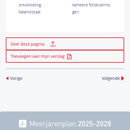
ontwikkeling
beheerd fondsvermo
balanstotaal.
gen.
Print deze pagina
Deel deze pagina
Toevoegen aan mijn verslag
Vorige
Volgende
Meerjarenplan
2025-2028