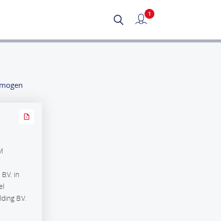
1
Mijn verslag
rmogen
M
B.V. in
el
ding B.V.