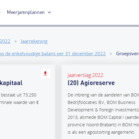
Meerjarenplannen
Meerjarenplan 2017-2020
 2022
Jaarrekening
 op de enkelvoudige balans per 31 december 2022
Groepsve
Jaarverslag 2022
 kapitaal
(20) Agioreserve
 bestaat uit 73.250
De inbreng van de aandelen van BO
minale waarde van €
Bedrijfslocaties B.V., BOM Business
Development & Foreign Investments 
2013, alsmede BOM Capital I (aande
provincie Noord-Brabant) in BOM Hol
is als een agiostorting aangemerkt.