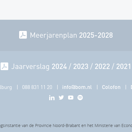
Meerjarenplan
2025-2028
Jaarverslag
2024
/
2023
/
2022
/
2021
lburg
088 831 11 20
info@bom.nl
Colofon
gsinstantie van de Provincie Noord-Brabant en het Ministerie van Eco