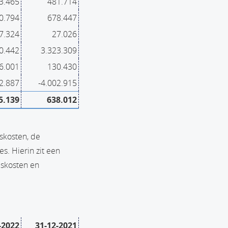
3.465
481.714
0.794
678.447
7.324
27.026
0.442
3.323.309
6.001
130.430
2.887
-4.002.915
5.139
638.012
skosten, de
es. Hierin zit een
lskosten en
-2022
31-12-2021