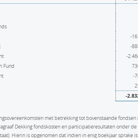
nds
-16
t
-88
nt
-2.46
th Fund
73
nt
-7
2
-2.83
ngsovereenkomsten met betrekking tot bovenstaande fondsen i
ragraaf Dekking fondskosten en participatieresultaten onder d
taat). Hierin is opgenomen dat indien in enig boekjaar sprake is 