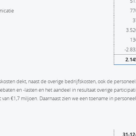
51
icatie
77
3
3.52
13
-2.83
2.14
kosten dekt, naast de overige bedrijfskosten, ook de personeel
tebaten en -lasten en het aandeel in resultaat overige participati
aat van €1,7 miljoen. Daarnaast zien we een toename in personee
31-12