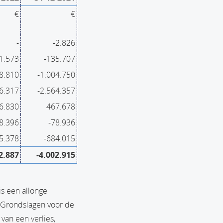
€
€
-
-2.826
1.573
-135.707
8.810
-1.004.750
6.317
-2.564.357
6.830
467.678
8.396
-78.936
5.378
-684.015
2.887
-4.002.915
s een allonge
e Grondslagen voor de
van een verlies,