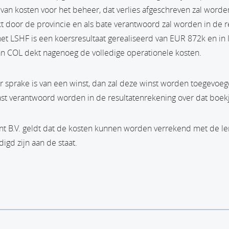
van kosten voor het beheer, dat verlies afgeschreven zal word
kt door de provincie en als bate verantwoord zal worden in de 
 het LSHF is een koersresultaat gerealiseerd van EUR 872k en i
n COL dekt nagenoeg de volledige operationele kosten.
ar sprake is van een winst, dan zal deze winst worden toegevoe
last verantwoord worden in de resultatenrekening over dat boekj
 B.V. geldt dat de kosten kunnen worden verrekend met de le
igd zijn aan de staat.
agina