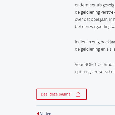
ondermeer als gevolg 
de geldlening verstre
over dat boekjaar. In
beheersvergoeding va
Indien in enig boekja
de geldlening en als 
Voor BOM-COL Brabant
opbrengsten verschuld
Print deze p
Deel deze pagina
Vorige