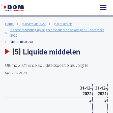
Home
Jaarverslag 2022
Jaarrekening
Nadere toelichting op de geconsolideerde balans per 31 december
2022
Vlottende activa
(5) Liquide middelen
Ultimo 2021 is de liquiditeitspositie als volgt te
specificeren:
31-12-
31-12-
2022
2021
€
€