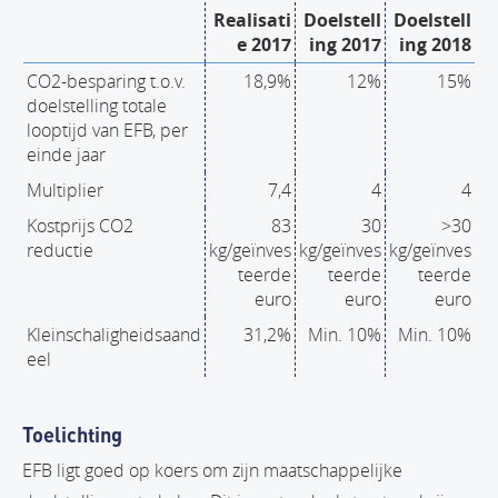
Realisati
Doelstell
Doelstell
e 2017
ing 2017
ing 2018
CO2-besparing t.o.v.
18,9%
12%
15%
doelstelling totale
looptijd van EFB, per
einde jaar
Multiplier
7,4
4
4
Kostprijs CO2
83
30
>30
reductie
kg/geïnves
kg/geïnves
kg/geïnves
teerde
teerde
teerde
euro
euro
euro
Kleinschaligheidsaand
31,2%
Min. 10%
Min. 10%
eel
Toelichting
EFB ligt goed op koers om zijn maatschappelijke