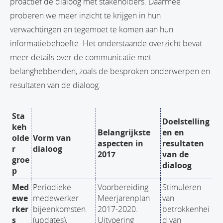
proactief de dialoog met stakeholders. Daarmee
proberen we meer inzicht te krijgen in hun
verwachtingen en tegemoet te komen aan hun
informatiebehoefte. Het onderstaande overzicht bevat
meer details over de communicatie met
belanghebbenden, zoals de besproken onderwerpen en
resultaten van de dialoog.
Sta
Doelstelling
keh
Belangrijkste
en en
olde
Vorm van
aspecten in
resultaten
r
dialoog
2017
van de
groe
dialoog
p
Med
Periodieke
Voorbereiding
Stimuleren
ewe
medewerker
Meerjarenplan
van
rker
bijeenkomsten
2017-2020.
betrokkenhei
s
(updates),
Uitvoering
d van