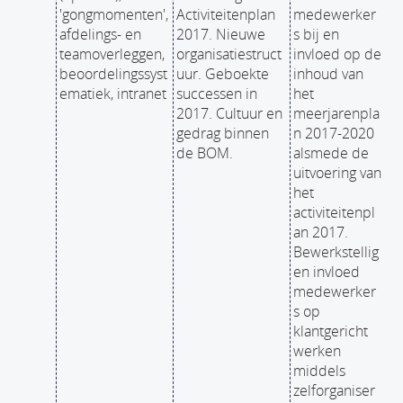
'gongmomenten',
Activiteitenplan
medewerker
afdelings- en
2017. Nieuwe
s bij en
teamoverleggen,
organisatiestruct
invloed op de
beoordelingssyst
uur. Geboekte
inhoud van
ematiek, intranet
successen in
het
2017. Cultuur en
meerjarenpla
gedrag binnen
n 2017-2020
de BOM.
alsmede de
uitvoering van
het
activiteitenpl
an 2017.
Bewerkstellig
en invloed
medewerker
s op
klantgericht
werken
middels
zelforganiser