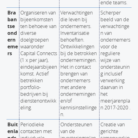
ende teams.
Bra
Organiseren van
Verwachtingen
Scherper
ban
bijeenkomsten
die leven bij
beeld van de
tse
ten behoeve van
ondernemers.
verwachtinge
ond
diverse
Inventarisatie
n van
ern
doelgroepen
behoeften.
ondernemers
eme
waaronder
Ontwikkelingen
voor de
rs
Capital Connects
bij de betrokken
reguliere
(1 x per jaar),
ondernemingen.
wijze van
eindejaarsbijeen
Het in contact
ondersteunin
komst. Actief
brengen van
g inclusief
betrekken
ondernemers
verwerking
portfolio-
met andere
daarvan in
bedrijven bij
ondernemingen
het
dienstenontwikk
en/of
meerjarenpla
eling.
kennisinstellinge
n 2017-2020 .
n.
Buit
Periodieke
Ondersteunen
Creatie van
enla
contacten met
van de
gerichte