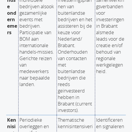
nds
individuele
investeringsplan
samenwerkin
e
bedrijven alsook
nen van
gsverbanden
ond
gezamenlijke
buitenlandse
voor
ern
events met
bedrijven en het
investeringen
eme
bedrijven.
assisteren bij de
in Brabant
rs
Participatie van
keuze voor
alsmede
BOM aan
Nederland/
leads voor de
internationale
Brabant.
creatie en/of
handels-missies.
Onderhouden
behoud van
Gerichte reizen
van contacten
regionale
van
met
werkgelegen
medewerkers
buitenlandse
heid.
naar bepaalde
bedrijven die
landen.
reeds
geïnvesteerd
hebben in
Brabant (current
investors).
Ken
Periodieke
Thematische
Identificeren
nisi
overleggen en
kennisintensiveri
en signaleren