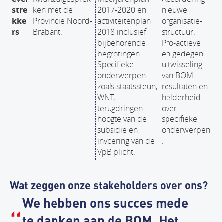
stre
ken met de
2017-2020 en
nieuwe
kke
Provincie Noord-
activiteitenplan
organisatie-
rs
Brabant.
2018 inclusief
structuur.
bijbehorende
Pro-actieve
begrotingen.
en gedegen
Specifieke
uitwisseling
onderwerpen
van BOM
zoals staatssteun,
resultaten en
WNT,
helderheid
terugdringen
over
hoogte van de
specifieke
subsidie en
onderwerpen
invoering van de
.
VpB plicht.
Wat zeggen onze stakeholders over ons?
We hebben ons succes mede
te danken aan de BOM. Het