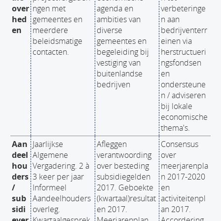
over
ngen met
agenda en
verbeteringe
hed
gemeentes en
ambities van
n aan
en
meerdere
diverse
bedrijventerr
beleidsmatige
gemeentes en
einen via
contacten.
begeleiding bij
herstructueri
vestiging van
ngsfondsen
buitenlandse
en
bedrijven
ondersteune
n / adviseren
bij lokale
economische
thema's.
Aan
Jaarlijkse
Afleggen
Consensus
deel
Algemene
verantwoording
over
hou
Vergadering. 2 à
over besteding
meerjarenpla
ders
3 keer per jaar
subsidiegelden
n 2017-2020
/
Informeel
2017. Geboekte
en
sub
Aandeelhouders
(kwartaal)resultat
activiteitenpl
sidi
overleg.
en 2017.
an 2017.
ever
Kwartaalgesprek
Meerjarenplan
Accordering