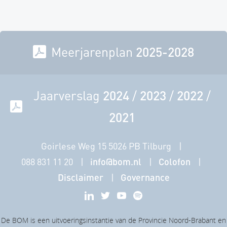
Meerjarenplan
2025-2028
Jaarverslag
2024
/
2023
/
2022
/
2021
Goirlese Weg 15 5026 PB Tilburg
088 831 11 20
info@bom.nl
Colofon
Disclaimer
Governance
De BOM is een uitvoeringsinstantie van de Provincie Noord-Brabant en