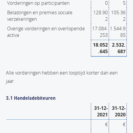
Vorderingen op participanten
0
5
Belastingen en premies sociale
128.90
105.36
verzekeringen
2
2
Overige vorderingen en overlopende
17.084.
1.544.9
activa
253
85
18.052
2.532.
.645
687
Alle vorderingen hebben een looptijd korter dan een
jaar.
3.1 Handelsdebiteuren
31-12-
31-12-
2021
2020
€
€