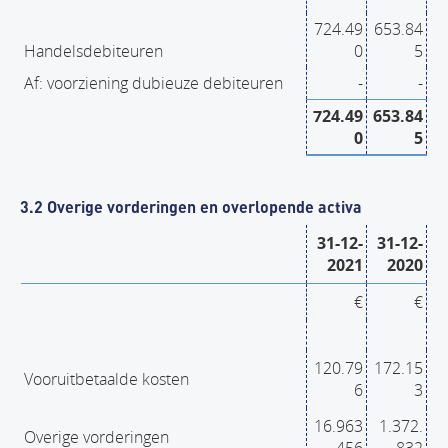
724.49
653.84
Handelsdebiteuren
0
5
Af: voorziening dubieuze debiteuren
-
-
724.49
653.84
0
5
3.2 Overige vorderingen en overlopende activa
31-12-
31-12-
2021
2020
€
€
120.79
172.15
Vooruitbetaalde kosten
6
3
16.963
1.372.
Overige vorderingen