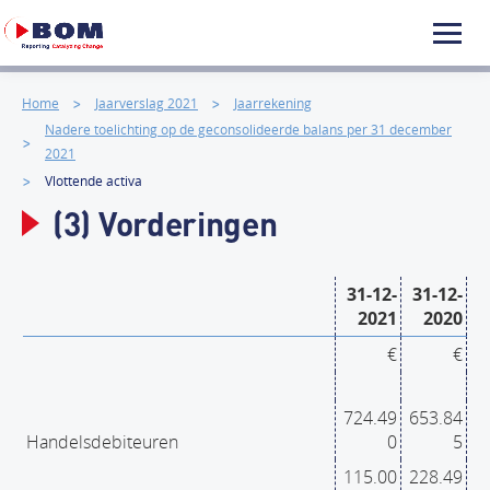
Home
Jaarverslag 2021
Jaarrekening
Nadere toelichting op de geconsolideerde balans per 31 december
2021
Vlottende activa
(3) Vorderingen
31-12-
31-12-
2021
2020
€
€
724.49
653.84
Handelsdebiteuren
0
5
115.00
228.49