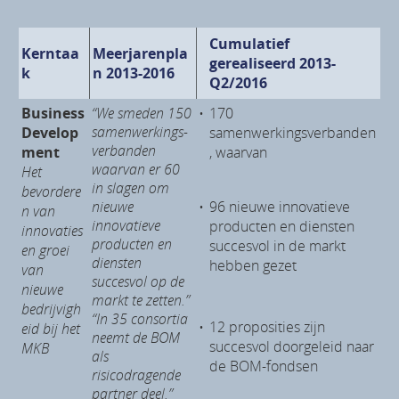
Cumulatief
Kerntaa
Meerjarenpla
gerealiseerd 2013-
k
n 2013-2016
Q2/2016
Business
“We smeden 150
•
170
samenwerkings-
Develop
samenwerkingsverbanden
verbanden
ment
, waarvan
waarvan er 60
Het
in slagen om
bevordere
nieuwe
•
96 nieuwe innovatieve
n van
innovatieve
producten en diensten
innovaties
producten en
succesvol in de markt
en groei
diensten
hebben gezet
van
succesvol op de
nieuwe
markt te zetten.”
bedrijvigh
“In 35 consortia
•
12 proposities zijn
eid bij het
neemt de BOM
succesvol doorgeleid naar
MKB
als
de BOM-fondsen
risicodragende
partner deel.”