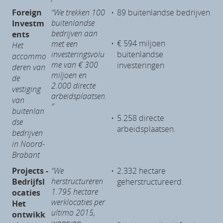
Foreign
“We trekken 100
•
89 buitenlandse bedrijven
buitenlandse
Investm
bedrijven aan
ents
•
€ 594 miljoen
met een
Het
investeringsvolu
buitenlandse
accommo
me van € 300
investeringen
deren van
miljoen en
de
2.000 directe
vestiging
arbeidsplaatsen.
van
”
buitenlan
•
5.258 directe
dse
arbeidsplaatsen.
bedrijven
in Noord-
Brabant
Projects -
“We
•
2.332 hectare
herstructureren
Bedrijfsl
geherstructureerd.
1.795 hectare
ocaties
werklocaties per
Het
ultimo 2015,
ontwikk
waarvan