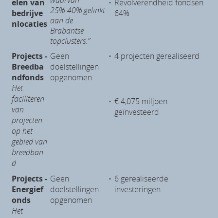
elen van
•
Revolverendheid fondsen
25%-40% gelinkt
bedrijve
64%
aan de
nlocaties
Brabantse
topclusters.”
Projects -
Geen
•
4 projecten gerealiseerd
Breedba
doelstellingen
ndfonds
opgenomen
Het
faciliteren
•
€ 4,075 miljoen
van
geïnvesteerd
projecten
op het
gebied van
breedban
d
Projects -
Geen
•
6 gerealiseerde
Energief
doelstellingen
investeringen
onds
opgenomen
Het