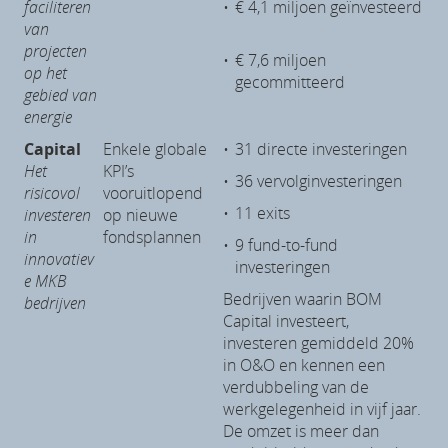
faciliteren
•
€ 4,1 miljoen geïnvesteerd
van
projecten
•
€ 7,6 miljoen
op het
gecommitteerd
gebied van
energie
Capital
Enkele globale
•
31 directe investeringen
Het
KPI’s
•
36 vervolginvesteringen
risicovol
vooruitlopend
•
11 exits
investeren
op nieuwe
in
fondsplannen
•
9 fund-to-fund
innovatiev
investeringen
e MKB
Bedrijven waarin BOM
bedrijven
Capital investeert,
investeren gemiddeld 20%
in O&O en kennen een
verdubbeling van de
werkgelegenheid in vijf jaar.
De omzet is meer dan