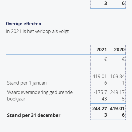
3
6
Overige effecten
In 2021 is het verloop als volgt:
2021
2020
€
€
419.01
169.84
Stand per 1 januari
6
1
Waardeverandering gedurende
-175.7
249.17
boekjaar
43
5
243.27
419.01
3
6
Stand per 31 december