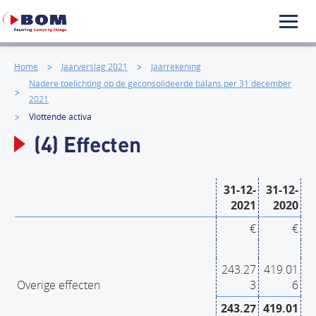
Home
Jaarverslag 2021
Jaarrekening
Nadere toelichting op de geconsolideerde balans per 31 december
2021
Vlottende activa
(4) Effecten
31-12-
31-12-
2021
2020
€
€
243.27
419.01
Overige effecten
3
6
243.27
419.01