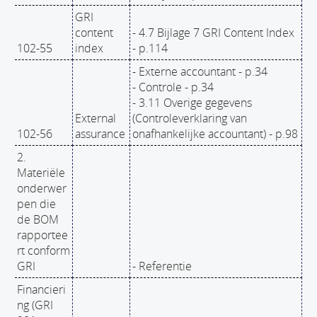
GRI
content
- 4.7 Bijlage 7 GRI Content Index
102-55
index
- p.114
- Externe accountant - p.34
- Controle - p.34
- 3.11 Overige gegevens
External
(Controleverklaring van
102-56
assurance
onafhankelijke accountant) - p.98
2.
Materiële
onderwer
pen die
de BOM
rapportee
rt conform
GRI
- Referentie
Financieri
ng (GRI