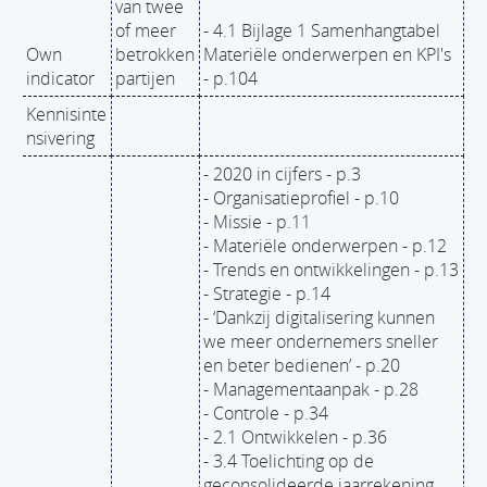
van twee
of meer
- 4.1 Bijlage 1 Samenhangtabel
Own
betrokken
Materiële onderwerpen en KPI's
indicator
partijen
- p.104
Kennisinte
nsivering
- 2020 in cijfers - p.3
- Organisatieprofiel - p.10
- Missie - p.11
- Materiële onderwerpen - p.12
- Trends en ontwikkelingen - p.13
- Strategie - p.14
- ‘Dankzij digitalisering kunnen
we meer ondernemers sneller
en beter bedienen’ - p.20
- Managementaanpak - p.28
- Controle - p.34
- 2.1 Ontwikkelen - p.36
- 3.4 Toelichting op de
geconsolideerde jaarrekening