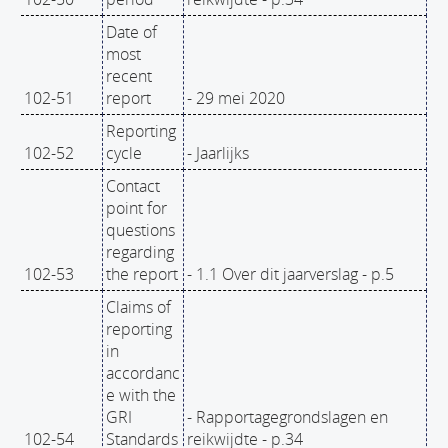
Date of
most
recent
102-51
report
- 29 mei 2020
Reporting
102-52
cycle
- Jaarlijks
Contact
point for
questions
regarding
102-53
the report
- 1.1 Over dit jaarverslag - p.5
Claims of
reporting
in
accordanc
e with the
GRI
- Rapportagegrondslagen en
102-54
Standards
reikwijdte - p.34