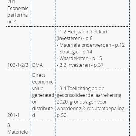
201:
Economic
performa
nce'
- 1.2 Het jaar in het kort
(Investeren) - p.8
- Materiële onderwerpen - p.12
- Strategie - p.14
- Waardeketen - p.15
103-1/2/3
DMA
- 2.2 Investeren - p.37
Direct
economic
value
- 3.4 Toelichting op de
generated
geconsolideerde jaarrekening
or
2020, grondslagen voor
distribute
waardering & resultaatbepaling -
201-1
d
p.50
3.
Materiële