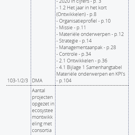
- 2020 in cijfers - p. 3
- 1.2 Het jaar in het kort
(Ontwikkelen) - p.8
- Organisatieprofiel - p.10
- Missie - p.11
- Materiële onderwerpen - p.12
- Strategie - p.14
- Managementaanpak - p.28
- Controle - p.34
- 2.1 Ontwikkelen - p.36
- 4.1 Bijlage 1 Samenhangtabel
Materiële onderwerpen en KPI's
103-1/2/3
DMA
- p.104
Aantal
projecten
opgezet in
ecosystee
montwikk
eling met
consortia