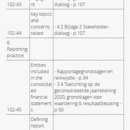
102-43
nt
dialoog - p.107
Key topics
and
concerns
- 4.2 Bijlage 2 Stakeholder-
102-44
raised
dialoog - p.107
6.
Reporting
practice
Entities
included
- Rapportagegrondslagen en
in the
reikwijdte - p.34
consolidat
- 3.4 Toelichting op de
ed
geconsolideerde jaarrekening
financial
2020, grondslagen voor
statement
waardering & resultaatbepaling -
102-45
s
p.50
Defining
report