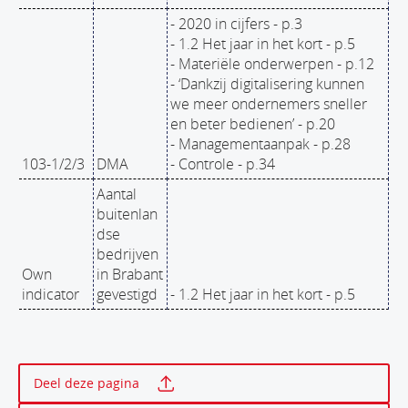
- 2020 in cijfers - p.3
- 1.2 Het jaar in het kort - p.5
- Materiële onderwerpen - p.12
- ‘Dankzij digitalisering kunnen
we meer ondernemers sneller
en beter bedienen’ - p.20
- Managementaanpak - p.28
103-1/2/3
DMA
- Controle - p.34
Aantal
buitenlan
dse
bedrijven
Own
in Brabant
indicator
gevestigd
- 1.2 Het jaar in het kort - p.5
Print deze pagina
Deel deze pagina