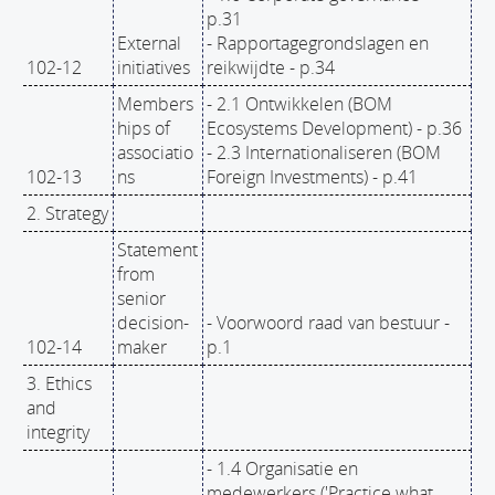
p.31
External
- Rapportagegrondslagen en
102-12
initiatives
reikwijdte - p.34
Members
- 2.1 Ontwikkelen (BOM
hips of
Ecosystems Development) - p.36
associatio
- 2.3 Internationaliseren (BOM
102-13
ns
Foreign Investments) - p.41
2. Strategy
Statement
from
senior
decision-
- Voorwoord raad van bestuur -
102-14
maker
p.1
3. Ethics
and
integrity
- 1.4 Organisatie en
medewerkers ('Practice what