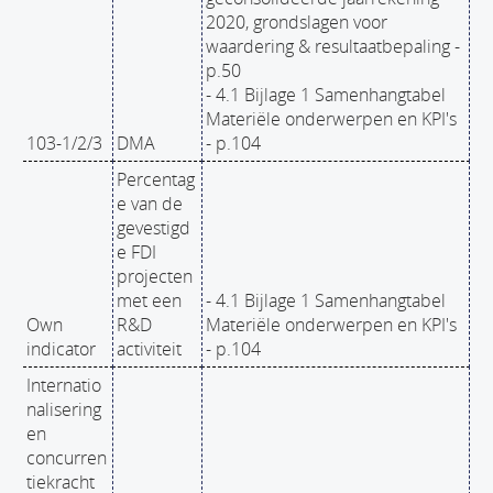
2020, grondslagen voor
waardering & resultaatbepaling -
p.50
- 4.1 Bijlage 1 Samenhangtabel
Materiële onderwerpen en KPI's
103-1/2/3
DMA
- p.104
Percentag
e van de
gevestigd
e FDI
projecten
met een
- 4.1 Bijlage 1 Samenhangtabel
Own
R&D
Materiële onderwerpen en KPI's
indicator
activiteit
- p.104
Internatio
nalisering
en
concurren
tiekracht