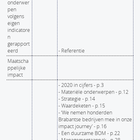
onderwer
pen
volgens
eigen
indicatore
n
gerapport
eerd
- Referentie
Maatscha
ppelijke
impact
- 2020 in cijfers - p.3
- Materiële onderwerpen - p.12
- Strategie - p.14
- Waardeketen - p.15
- ‘We nemen honderden
Brabantse bedrijven mee in onze
impact journey’ - p.16
- Een duurzame BOM - p.22