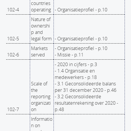
countries
102-4
operating
- Organisatieprofiel - p.10
Nature of
ownershi
p and
102-5
legal form
- Organisatieprofiel - p.10
Markets
- Organisatieprofiel - p.10
102-6
served
- Missie - p.11
- 2020 in cijfers - p.3
- 1.4 Organisatie en
medewerkers - p.18
Scale of
- 3.1 Geconsolideerde balans
the
per 31 december 2020 - p.46
reporting
- 3.2 Geconsolideerde
organizati
resultatenrekening over 2020 -
102-7
on
p.48
Informatio
n on