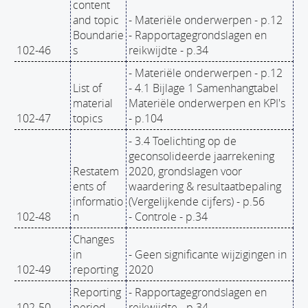
content
and topic
- Materiële onderwerpen - p.12
Boundarie
- Rapportagegrondslagen en
102-46
s
reikwijdte - p.34
- Materiële onderwerpen - p.12
List of
- 4.1 Bijlage 1 Samenhangtabel
material
Materiële onderwerpen en KPI's
102-47
topics
- p.104
- 3.4 Toelichting op de
geconsolideerde jaarrekening
Restatem
2020, grondslagen voor
ents of
waardering & resultaatbepaling
informatio
(Vergelijkende cijfers) - p.56
102-48
n
- Controle - p.34
Changes
in
- Geen significante wijzigingen in
102-49
reporting
2020
Reporting
- Rapportagegrondslagen en
102-50
period
reikwijdte - p.34