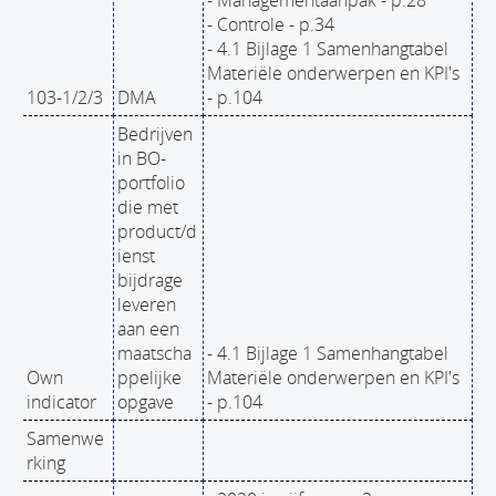
- Managementaanpak - p.28
- Controle - p.34
- 4.1 Bijlage 1 Samenhangtabel
Materiële onderwerpen en KPI's
103-1/2/3
DMA
- p.104
Bedrijven
in BO-
portfolio
die met
product/d
ienst
bijdrage
leveren
aan een
maatscha
- 4.1 Bijlage 1 Samenhangtabel
Own
ppelijke
Materiële onderwerpen en KPI's
indicator
opgave
- p.104
Samenwe
rking