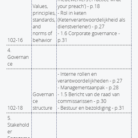
Values,
your preach') - p.18
principles,
- Rol in keten
standards,
(Ketenverantwoordelijkheid als
and
dienstverlener) - p.27
norms of
- 1.6 Corporate governance -
102-16
behavior
p.31
4.
Governan
ce
- Interne rollen en
verantwoordelijkheden - p.27
- Managementaanpak - p.28
Governan
- 1.5 Bericht van de raad van
ce
commissarissen - p.30
102-18
structure
- Bestuur en bezoldiging - p.31
5.
Stakehold
er