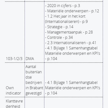
- 2020 in cijfers - p.3
- Materiële onderwerpen - p.12
- 1.2 Het jaar in het kort
(Internationaliseren) - p.9
- Strategie - p.14
- Managementaanpak - p.28
- Controle - p.34
- 2.3 Internationaliseren - p.41
- 4.1 Bijlage 1 Samenhangtabel
Materiële onderwerpen en KPI's
103-1/2/3
DMA
- p.104
Aantal
buitenlan
dse
bedrijven
- 4.1 Bijlage 1 Samenhangtabel
Own
in Brabant
Materiële onderwerpen en KPI's
indicator
gevestigd
- p.104
Klanttevre
denheid