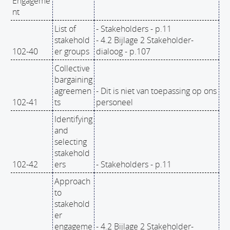
Engageme
nt
List of
- Stakeholders - p.11
stakehold
- 4.2 Bijlage 2 Stakeholder-
102-40
er groups
dialoog - p.107
Collective
bargaining
agreemen
- Dit is niet van toepassing op ons
102-41
ts
personeel
Identifying
and
selecting
stakehold
102-42
ers
- Stakeholders - p.11
Approach
to
stakehold
er
engageme
- 4.2 Bijlage 2 Stakeholder-