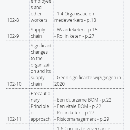
employee
s and
other
- 1.4 Organisatie en
102-8
workers
medewerkers - p.18
Supply
- Waardeketen - p.15
102-9
chain
- Rol in keten - p.27
Significant
changes
to the
organizati
on and its
supply
- Geen significante wijzigingen in
102-10
chain
2020
Precautio
nary
- Een duurzame BOM - p.22
Principle
- Een vitale BOM - p.22
or
- Rol in keten - p.27
102-11
approach
- Risicomanagement - p.29
- 1.6 Corporate governance -