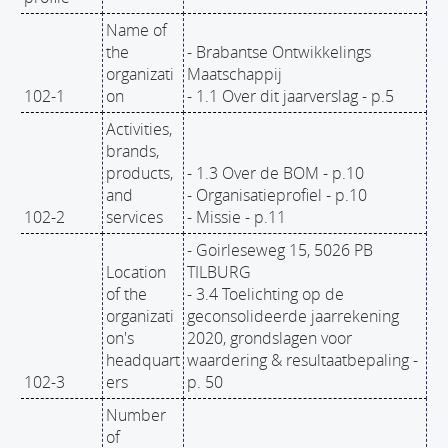
Name of
the
- Brabantse Ontwikkelings
organizati
Maatschappij
102-1
on
- 1.1 Over dit jaarverslag - p.5
Activities,
brands,
products,
- 1.3 Over de BOM - p.10
and
- Organisatieprofiel - p.10
102-2
services
- Missie - p.11
- Goirleseweg 15, 5026 PB
Location
TILBURG
of the
- 3.4 Toelichting op de
organizati
geconsolideerde jaarrekening
on's
2020, grondslagen voor
headquart
waardering & resultaatbepaling -
102-3
ers
p. 50
Number
of