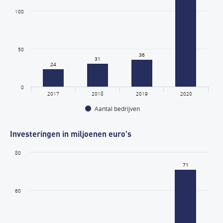
100
50
36
36
31
31
24
24
0
2017
2018
2019
2020
Aantal bedrijven
Investeringen in miljoenen euro's
80
71
71
60