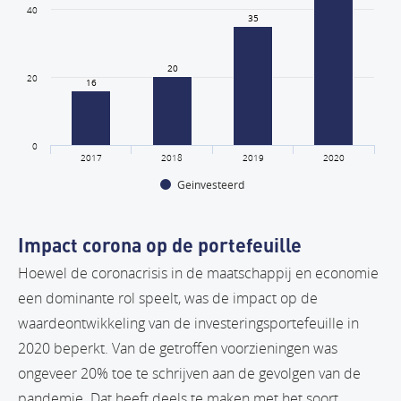
40
35
35
20
20
20
16
16
0
2017
2018
2019
2020
Geinvesteerd
Impact corona op de portefeuille
Hoewel de coronacrisis in de maatschappij en economie
een dominante rol speelt, was de impact op de
waardeontwikkeling van de investeringsportefeuille in
2020 beperkt. Van de getroffen voorzieningen was
ongeveer 20% toe te schrijven aan de gevolgen van de
pandemie. Dat heeft deels te maken met het soort