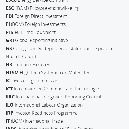
ESO
(BOM) Ecosysteemontwikkeling
FDI
Foreign Direct Investment
FI
(BOM) Foreign Investments
FTE
Full Time Equivalent
GRI
Global Reporting Initiative
GS
College van Gedeputeerde Staten van de provincie
Noord-Brabant
HR
Human resources
HTSM
High Tech Systemen en Materialen
IC
Investeringscommissie
ICT
Informatie- en Communicatie Technologie
IIRC
International Integrated Reporting Council
ILO
International Labour Organization
IRP
Investor Readiness Programma
IT
(BOM) International Trade
JADS
Jheronimus Academy of Data Science