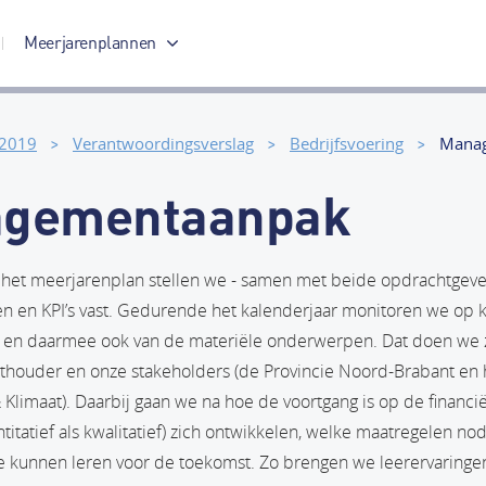
Meerjarenplannen
Meerjarenplan 2017-2020
 2019
Verantwoordingsverslag
Bedrijfsvoering
Mana
gementaanpak
het meerjarenplan stellen we - samen met beide opdrachtgevers
gen en KPI’s vast. Gedurende het kalenderjaar monitoren we op 
s en daarmee ook van de materiële onderwerpen. Dat doen we z
thouder en onze stakeholders (de Provincie Noord-Brabant en h
limaat). Daarbij gaan we na hoe de voortgang is op de financiël
titatief als kwalitatief) zich ontwikkelen, welke maatregelen no
we kunnen leren voor de toekomst. Zo brengen we leerervaringen