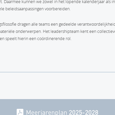
rt. Daarmee kunnen we zowel in het lopende kalenderjaar als i
ele beleidsaanpassingen voorbereiden.
sfilosofie dragen alle teams een gedeelde verantwoordelijkheid
materiële onderwerpen. Het leadershipteam kent een collectiev
en speelt hierin een coördinerende rol.
agina
Meerjarenplan
2025-2028