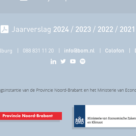
Jaarverslag
2024
/
2023
/
2022
/
2021
lburg
088 831 11 20
info@bom.nl
Colofon
gsinstantie van de Provincie Noord-Brabant en het Ministerie van Eco