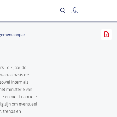
Mijn verslag
gementaanpak
 - elk jaar de
kwartaalbasis de
owel intern als
et ministerie van
e en niet-financiële
dig zijn om eventueel
, trends en