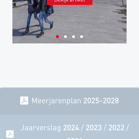
Meerjarenplan
2025-2028
Jaarverslag
2024
/
2023
/
2022
/