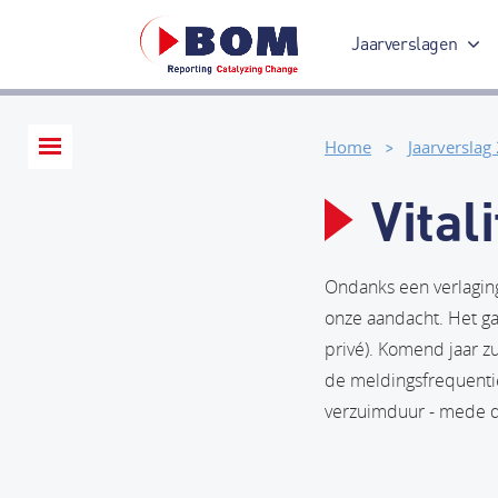
Jaarverslagen
Jaarverslag 2017
Home
Jaarverslag
Vitali
Ondanks een verlaging 
onze aandacht. Het ga
privé). Komend jaar z
de meldingsfrequenti
verzuimduur - mede do