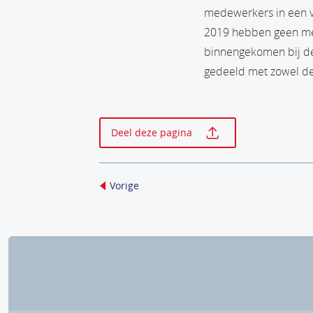
medewerkers in een v
2019 hebben geen mel
binnengekomen bij de
gedeeld met zowel de
Print deze p
Deel deze pagina
Vorige