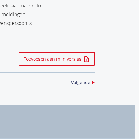
reekbaar maken. In
n meldingen
wenspersoon is
Toevoegen aan mijn verslag
Volgende