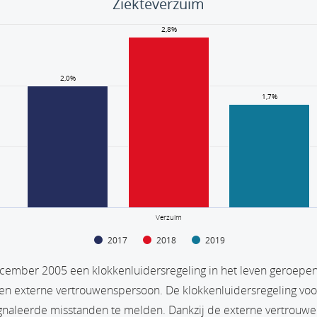
Ziekteverzuim
2,8%
2,8%
2,0%
2,0%
1,7%
1,7%
Verzuim
2017
2018
2019
ecember 2005 een klokkenluidersregeling in het leven geroepen
n externe vertrouwenspersoon. De klokkenluidersregeling voor
gnaleerde misstanden te melden. Dankzij de externe vertrou