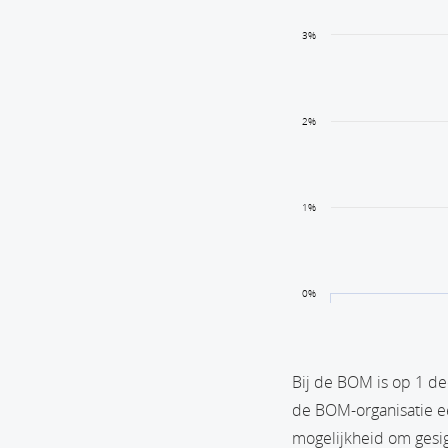
3%
2%
1%
0%
Bij de BOM is op 1 d
de BOM-organisatie ee
mogelijkheid om gesi