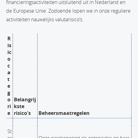
financieringsactiviteiten uitsluitend uit in Nederland en
de Europese Unie. Zodoende lopen we in onze reguliere
activiteiten nauwelijks valutarisico’s.
R
is
ic
o
c
a
t
e
g
o
Belangrij
ri
kste
e
risico's
Beheersmaatregelen
St