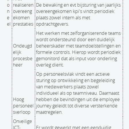
o
realiseren
De bewaking en evt bijsturing van jaarlijks
n
overeeng
overeengekomen kpi's vindt periodiek
e
ekomen
plaats zowel intern als met
el
prestaties
opdrachtgevers.
Het werken met zelforganiserende teams
wordt ondersteund door een duidelijk
Ondeugd
beheerskader met teamdoelstellingen en
elijk
formele controls. Hierop wordt periodiek
procesbe
gemonitord dat als input voor onderling
heer
overleg dient.
Op personeelsvlak vindt een actieve
sturing op ontwikkeling en begeleiding
van medewerkers plaats zowel
individueel als op teamniveau. Daarnaast
Hoog
hebben de bevindingen uit de employee
personeel
journey geleidt tot diverse versterkende
sverloop
maatregelen.
Onveilige
ICT-
Er wordt gewerkt met een eenduidig