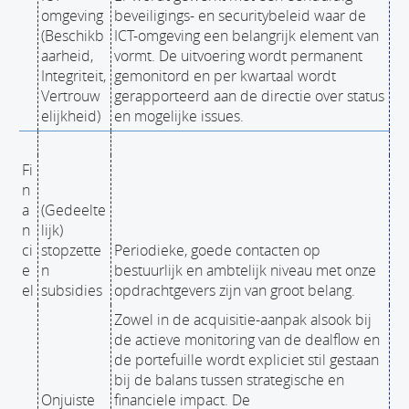
omgeving
beveiligings- en securitybeleid waar de
(Beschikb
ICT-omgeving een belangrijk element van
aarheid,
vormt. De uitvoering wordt permanent
Integriteit,
gemonitord en per kwartaal wordt
Vertrouw
gerapporteerd aan de directie over status
elijkheid)
en mogelijke issues.
Fi
n
a
(Gedeelte
n
lijk)
ci
stopzette
Periodieke, goede contacten op
e
n
bestuurlijk en ambtelijk niveau met onze
el
subsidies
opdrachtgevers zijn van groot belang.
Zowel in de acquisitie-aanpak alsook bij
de actieve monitoring van de dealflow en
de portefuille wordt expliciet stil gestaan
bij de balans tussen strategische en
Onjuiste
financiele impact. De