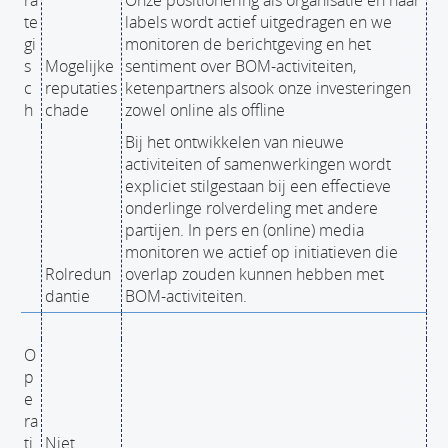
ra
Onze positionering als organisatie en haar
te
labels wordt actief uitgedragen en we
gi
monitoren de berichtgeving en het
s
Mogelijke
sentiment over BOM-activiteiten,
c
reputaties
ketenpartners alsook onze investeringen
h
chade
zowel online als offline
Bij het ontwikkelen van nieuwe
activiteiten of samenwerkingen wordt
expliciet stilgestaan bij een effectieve
onderlinge rolverdeling met andere
partijen. In pers en (online) media
monitoren we actief op initiatieven die
Rolredun
overlap zouden kunnen hebben met
dantie
BOM-activiteiten.
O
p
e
ra
ti
Niet