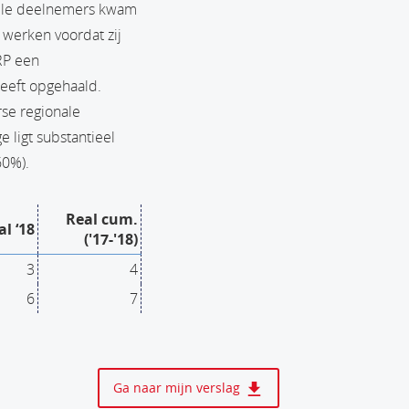
alle deelnemers kwam
werken voordat zij
RP een
heeft opgehaald.
rse regionale
 ligt substantieel
60%).
Real cum.
al ‘18
('17-'18)
3
4
6
7
Ga naar mijn verslag