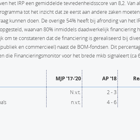
aven het IRP een gemiddelde tevredenheidsscore van 8,2. Van 
ogramma tot het inzicht dat ze eerst aan andere zaken moeten 
raag kunnen doen. De overige 54% heeft bij afronding van het I
 opgesteld, waarvan 80% inmiddels daadwerkelijk financiering 
ijk om te constateren dat de financiering is gerealiseerd bij dive
 (publiek en commercieel) naast de BOM-fondsen. Dit percentage
en die Financieringsmonitor voor het brede mkb signaleert (ca 
MJP ’17-‘20
AP ‘18
Re
N.v.t.
2 - 3
a’s
n.v.t.
4 - 6
agina