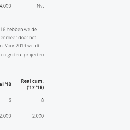
4.000
Nvt
2018 hebben we de
nder meer door het
en. Voor 2019 wordt
 op grotere projecten
Real cum.
al ‘18
('17-'18)
6
8
2.000
2.000