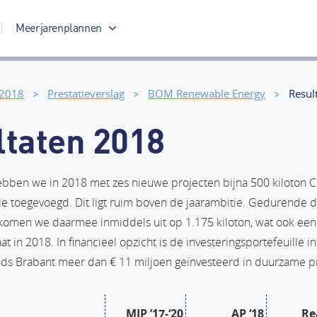
Meerjarenplannen
Meerjarenplan 2017-2020
 2018
Prestatieverslag
BOM Renewable Energy
Resul
ltaten 2018
ebben we in 2018 met zes nieuwe projecten bijna 500 kiloton 
lle toegevoegd. Dit ligt ruim boven de jaarambitie. Gedurende d
komen we daarmee inmiddels uit op 1.175 kiloton, wat ook een 
at in 2018. In financieel opzicht is de investeringsportefeuille
onds Brabant meer dan € 11 miljoen geïnvesteerd in duurzame p
MJP ’17-‘20
AP ‘18
Re