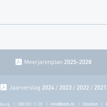
agina
Meerjarenplan
2025-2028
Jaarverslag
2024
/
2023
/
2022
/
2021
lburg
088 831 11 20
info@bom.nl
Colofon