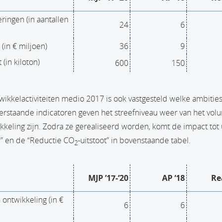
ringen (in aantallen
24
6
(in € miljoen)
36
9
t (in kiloton)
600
150
ntwikkelactiviteiten medio 2017 is ook vastgesteld welke ambit
erstaande indicatoren geven het streefniveau weer van het vol
kkeling zijn. Zodra ze gerealiseerd worden, komt de impact tot 
” en de “Reductie CO
-uitstoot” in bovenstaande tabel.
2
MJP ’17-‘20
AP ‘18
Re
 ontwikkeling (in €
6
6