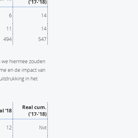
('17-'18)
6
14
11
14
494
547
ies we hiermee zouden
ume en de impact van
uitdrukking in het
Real cum.
al ‘18
('17-'18)
12
Nvt