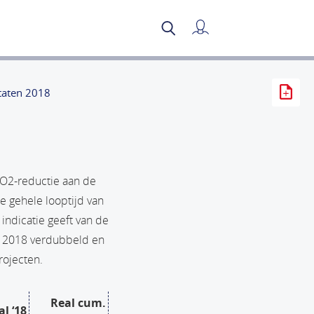
Mijn verslag
taten 2018
CO2-reductie aan de
e gehele looptijd van
indicatie geeft van de
 in 2018 verdubbeld en
rojecten.
Real cum.
al ‘18