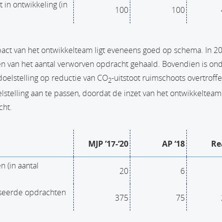
 in ontwikkeling (in
100
100
act van het ontwikkelteam ligt eveneens goed op schema. In 
ien van het aantal verworven opdracht gehaald. Bovendien is o
oelstelling op reductie van CO
-uitstoot ruimschoots overtroff
2
telling aan te passen, doordat de inzet van het ontwikkelteam
cht.
MJP ’17-‘20
AP ‘18
Re
 (in aantal
20
6
iseerde opdrachten
375
75