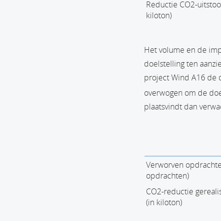
Reductie CO2-uitstoot
kiloton)
Het volume en de imp
doelstelling ten aanz
project Wind A16 de d
overwogen om de doels
plaatsvindt dan verwa
Verworven opdrachten
opdrachten)
CO2-reductie gereal
(in kiloton)