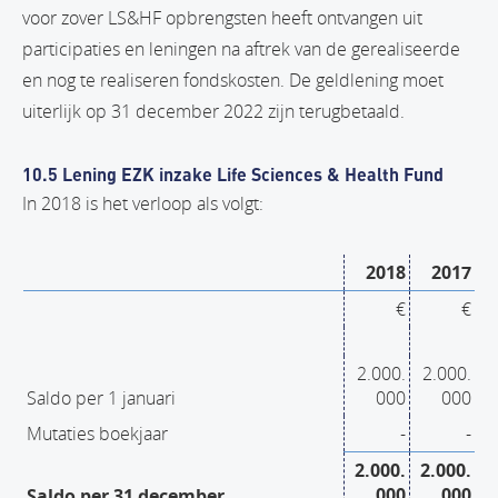
voor zover LS&HF opbrengsten heeft ontvangen uit
participaties en leningen na aftrek van de gerealiseerde
en nog te realiseren fondskosten. De geldlening moet
uiterlijk op 31 december 2022 zijn terugbetaald.
10.5 Lening EZK inzake Life Sciences & Health Fund
In 2018 is het verloop als volgt:
2018
2017
€
€
2.000.
2.000.
Saldo per 1 januari
000
000
Mutaties boekjaar
-
-
2.000.
2.000.
000
000
Saldo per 31 december