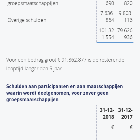
groepsmaatschappijen
.690
.820
7.636.
9.803.
Overige schulden
864
116
101.32
79.626
1.554
.936
Voor een bedrag groot € 91.862.877 is de resterende
looptijd langer dan 5 jaar.
Schulden aan participanten en aan maatschappijen
waarin wordt deelgenomen, voor zover geen
groepsmaatschappijen
31-12-
31-12-
2018
2017
€
€