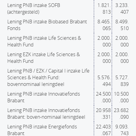
Lening PNB inzake SOFB
1.821.
3.233.
(achtergesteld)
813
407
Lening PNB inzake Biobased Brabant
8.465.
8.499.
Fonds
065
510
Lening PNB inzake Life Sciences &
2.000.
2.000.
Health Fund
000
000
Lening EZK inzake Life Sciences &
2.000.
2.000.
Health Fund
000
000
Lening PNB / EZK / Capital I inzake Life
Sciences & Health Fund:
5.576.
5.727.
bovennominaal leningdeel
494
839
Lening PNB inzake Innovatiefonds
24.500
10.500
Brabant
.000
.000
Lening PNB inzake Innovatiefonds
20.958
23.682
Brabant: boven-nominaal leningdeel
.331
.090
Lening PNB inzake Energiefonds
22.403
9.093.
Brabant
.067
743