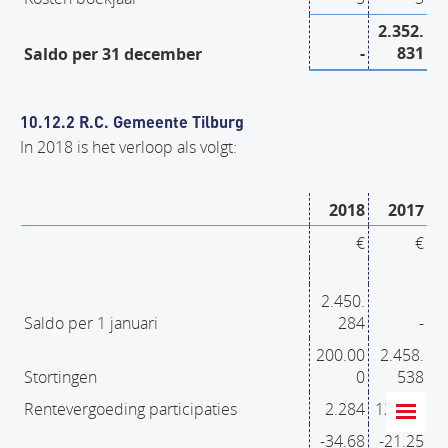
2.352.
-
831
Saldo per 31 december
10.12.2 R.C. Gemeente Tilburg
In 2018 is het verloop als volgt:
2018
2017
€
€
2.450.
Saldo per 1 januari
284
-
200.00
2.458.
Stortingen
0
538
Rentevergoeding participaties
2.284
12.999
-34.68
-21.25