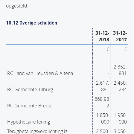
opgesteld.
10.12 Overige schulden
31-12-
31-12-
2018
2017
€
€
2.352.
RC Land van Heusden & Altena
-
831
2.617.
2.450.
RC Gemeente Tilburg
881
284
668.98
RC Gemeente Breda
2
-
1.850.
1.950.
Hypothecaire lening
000
000
Terugbetalingsverplichting iz
2.500.
3.050.