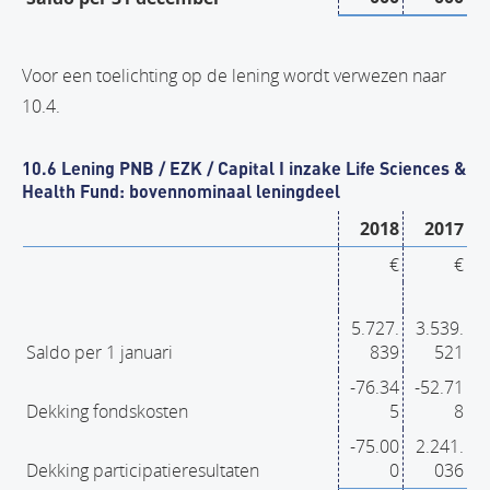
Voor een toelichting op de lening wordt verwezen naar
10.4.
10.6 Lening PNB / EZK / Capital I inzake Life Sciences &
Health Fund: bovennominaal leningdeel
2018
2017
€
€
5.727.
3.539.
Saldo per 1 januari
839
521
-76.34
-52.71
Dekking fondskosten
5
8
-75.00
2.241.
Dekking participatieresultaten
0
036