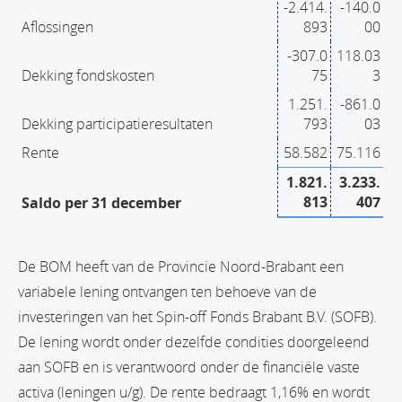
-2.414.
-140.0
Aflossingen
893
00
-307.0
118.03
Dekking fondskosten
75
3
1.251.
-861.0
Dekking participatieresultaten
793
03
Rente
58.582
75.116
1.821.
3.233.
813
407
Saldo per 31 december
De BOM heeft van de Provincie Noord-Brabant een
variabele lening ontvangen ten behoeve van de
investeringen van het Spin-off Fonds Brabant B.V. (SOFB).
De lening wordt onder dezelfde condities doorgeleend
aan SOFB en is verantwoord onder de financiële vaste
activa (leningen u/g). De rente bedraagt 1,16% en wordt