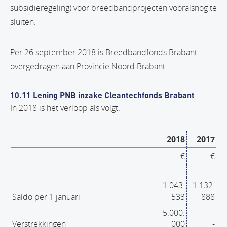
subsidieregeling) voor breedbandprojecten vooralsnog te
sluiten.
Per 26 september 2018 is Breedbandfonds Brabant
overgedragen aan Provincie Noord Brabant.
10.11 Lening PNB inzake Cleantechfonds Brabant
In 2018 is het verloop als volgt:
2018
2017
€
€
1.043.
1.132.
Saldo per 1 januari
533
888
5.000.
Verstrekkingen
000
-