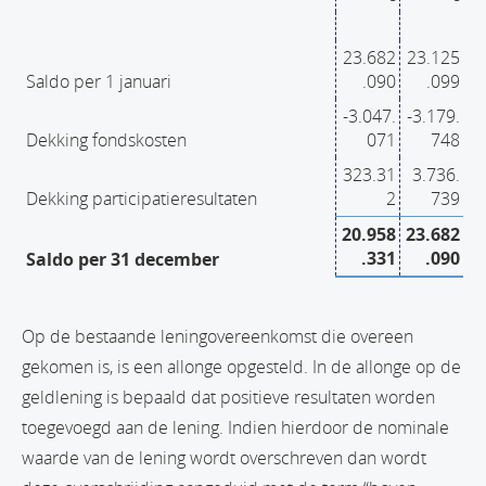
23.682
23.125
Saldo per 1 januari
.090
.099
-3.047.
-3.179.
Dekking fondskosten
071
748
323.31
3.736.
Dekking participatieresultaten
2
739
20.958
23.682
.331
.090
Saldo per 31 december
Op de bestaande leningovereenkomst die overeen
gekomen is, is een allonge opgesteld. In de allonge op de
geldlening is bepaald dat positieve resultaten worden
toegevoegd aan de lening. Indien hierdoor de nominale
waarde van de lening wordt overschreven dan wordt