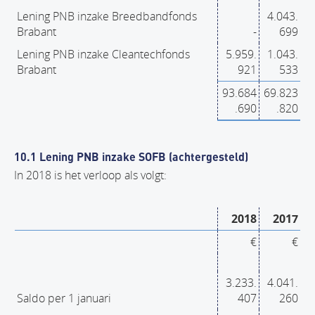
Lening PNB inzake Breedbandfonds
4.043.
Brabant
-
699
Lening PNB inzake Cleantechfonds
5.959.
1.043.
Brabant
921
533
93.684
69.823
.690
.820
10.1 Lening PNB inzake SOFB (achtergesteld)
In 2018 is het verloop als volgt:
2018
2017
€
€
3.233.
4.041.
Saldo per 1 januari
407
260