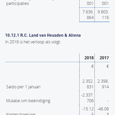
participaties
001
001
7.636.
9.803.
864
116
10.12.1 R.C. Land van Heusden & Altena
In 2018 is het verloop als volgt:
2018
2017
€
€
2.352.
2.398.
Saldo per 1 januari
831
914
-2.337.
Mutatie ivm beëindiging
706
-
-15.12
-46.08
Kosten boekjaar
5
3