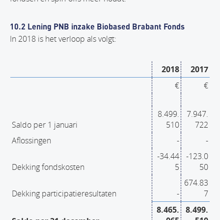
10.2 Lening PNB inzake Biobased Brabant Fonds
In 2018 is het verloop als volgt:
2018
2017
€
€
8.499.
7.947.
Saldo per 1 januari
510
722
Aflossingen
-
-
-34.44
-123.0
Dekking fondskosten
5
50
674.83
Dekking participatieresultaten
-
7
8.465.
8.499.