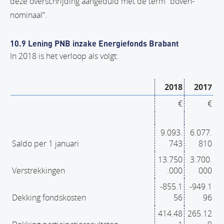
deze overschrijding aangeduid met de term “boven-
nominaal”.
10.9 Lening PNB inzake Energiefonds Brabant
In 2018 is het verloop als volgt:
2018
2017
€
€
9.093.
6.077.
Saldo per 1 januari
743
810
13.750
3.700.
Verstrekkingen
.000
000
-855.1
-949.1
Dekking fondskosten
56
96
414.48
265.12